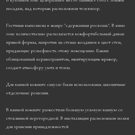
В кухонной зоне центральное место занимает стол с зонами
посадки, над которым расположили телевизор.
Гостиная выполнена в жанре "сдержанная роскошь". В кино
зоне величественно располагается комфортабельный диван
прямой формы, напротив на стенах молдинги в цвет стен,
придающие рельефность этому помещению. Камин
облицованный керамогранитом, имитирующим мрамор,
создает атмосферу уюта и тепла.
Для ванной комнате санузле были использованы лаконичные
отделочные решения.
В ванной комнате разместили большую угловую ванную со
стеклянной перегородкой. В инсталляции расположили полки
для хранения принадлежностей